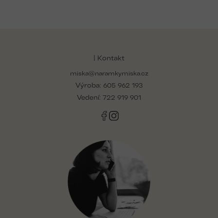
Z
á
p
| Kontakt
a
miska@naramkymiska.cz
t
Výroba:
í
605 962 193
Vedení:
722 919 901