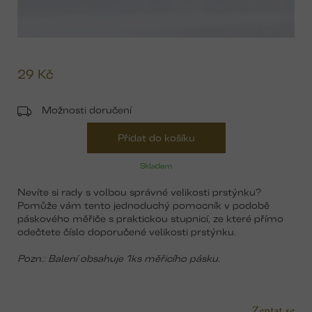
29 Kč
Mě
ce
Možnosti doručení
Přidat do košíku
Skladem
Nevíte si rady s volbou správné velikosti prstýnku?
Pomůže vám tento jednoduchý pomocník v podobě
páskového měřiče s praktickou stupnicí, ze které přímo
odečtete číslo doporučené velikosti prstýnku.
Pozn.: Balení obsahuje 1ks měřicího pásku.
Zeptat se