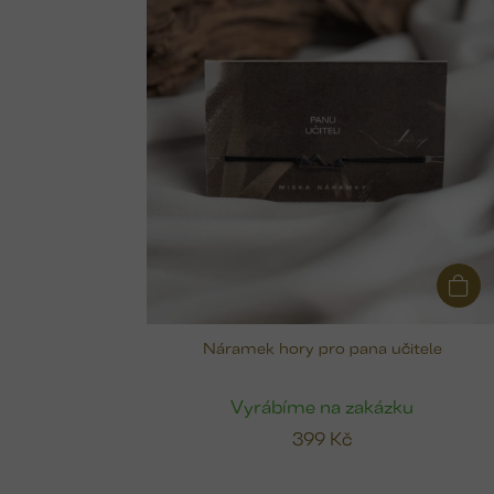
s
p
r
o
d
u
k
t
ů
Náramek hory pro pana učitele
Vyrábíme na zakázku
399 Kč