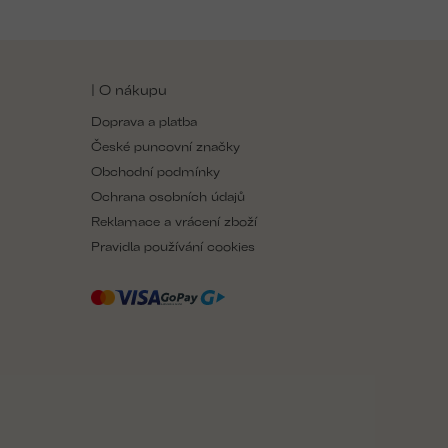
O
v
l
á
| O nákupu
d
a
Doprava a platba
c
České puncovní značky
í
p
Obchodní podmínky
r
Ochrana osobních údajů
v
Reklamace a vrácení zboží
k
y
Pravidla používání cookies
v
ý
p
i
s
u