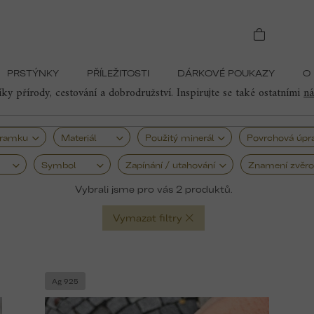
y
Náramky symbol hory
PRSTÝNKY
PŘÍLEŽITOSTI
DÁRKOVÉ POUKAZY
O
u, odhodláním a touhou překonávat překážky. Hora je symbolem vytrva
y přírody, cestování a dobrodružství.
Inspirujte se také ostatními
ná
áramku
Materiál
Použitý minerál
Povrchová úpr
Symbol
Zapínání / utahování
Znamení zvěro
2
Vymazat filtry
Ag 925