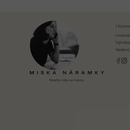
Z
á
| Konta
p
a
miska@
t
Výroba
í
Vedení