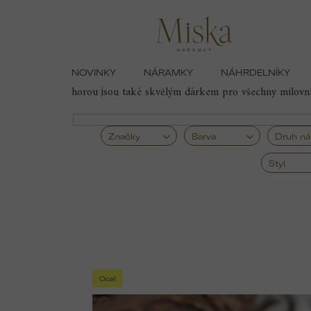
Přejít
Domů
Náramky
Náramky symbol hor
na
obsah
NOVINKY
NÁRAMKY
NÁHRDELNÍKY
Náramky se symbolem
hory
jsou inspirované sílo
horou jsou také skvělým dárkem pro všechny milovník
Značky
Barva
Druh n
Styl
V
ý
Ocel
p
i