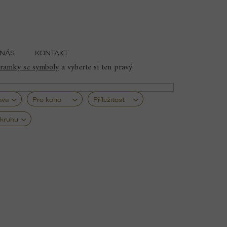
 NÁS
KONTAKT
losti, odvahy a cesty za vlastními sny. Náramky s
ramky se symboly
a vyberte si ten pravý.
ava
Pro koho
Příležitost
kruhu