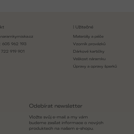
kt
| Užitečné
naramkymiska.cz
Materiály a péče
:
605 962 193
Vzorník provázků
:
722 919 901
Dárkové kartičky
Velikost náramku
Úpravy a opravy šperků
Odebírat newsletter
Vložte svůj e-mail a my vám
budeme zasílat informace o nových
produktech na našem e-shopu.