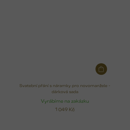
Svatební přání s náramky pro novomanžele -
dárková sada
Vyrábíme na zakázku
1 049 Kč