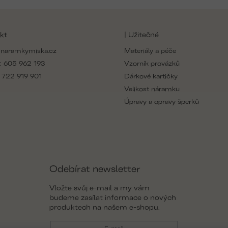
kt
| Užitečné
naramkymiska.cz
Materiály a péče
:
605 962 193
Vzorník provázků
:
722 919 901
Dárkové kartičky
Velikost náramku
Úpravy a opravy šperků
Odebírat newsletter
Vložte svůj e-mail a my vám
budeme zasílat informace o nových
produktech na našem e-shopu.
E-mail