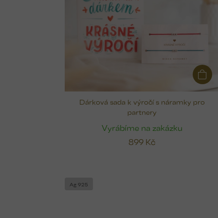
u
k
t
ů
Dárková sada k výročí s náramky pro
partnery
Vyrábíme na zakázku
899 Kč
Ag 925