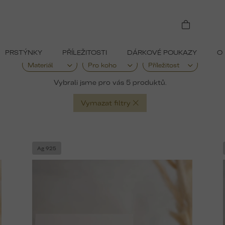
Náramky s přáníčkem a věnováním pro páry
Náramky s přáníčkem a věnováním pro páry
PRSTÝNKY
PŘÍLEŽITOSTI
DÁRKOVÉ POUKAZY
O
Materiál
Pro koho
Příležitost
5
Vymazat filtry
Ag 925