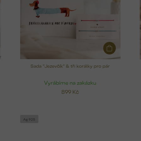
Sada "Jezevčík" & tři korálky pro pár
Vyrábíme na zakázku
899 Kč
Ag 925