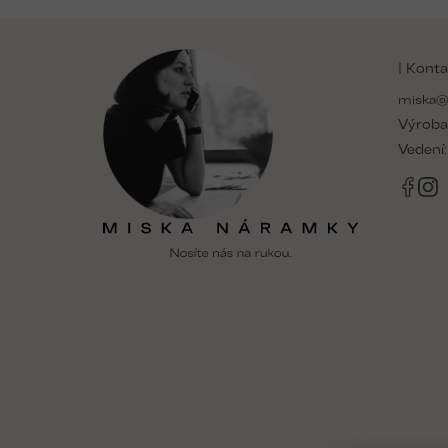
Z
á
| Konta
p
a
miska@
t
Výroba
í
Vedení