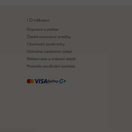
v
l
á
| O nákupu
d
a
Doprava a platba
c
České puncovní značky
í
p
Obchodní podmínky
r
Ochrana osobních údajů
v
Reklamace a vrácení zboží
k
y
Pravidla používání cookies
v
ý
p
i
s
u