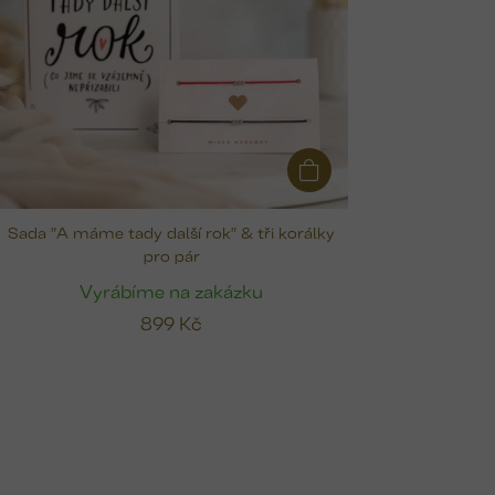
Sada "A máme tady další rok" & tři korálky
pro pár
Vyrábíme na zakázku
899 Kč