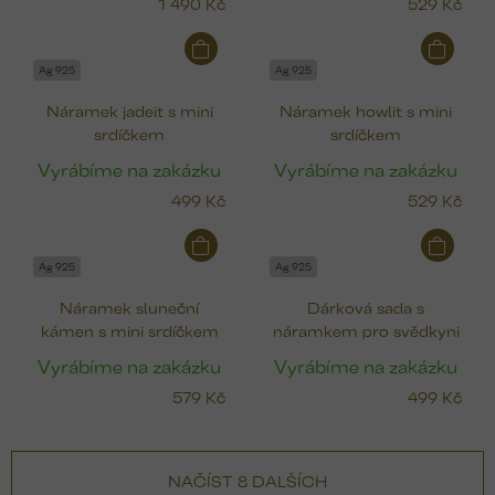
1 490 Kč
529 Kč
Ag 925
Ag 925
Náramek jadeit s mini
Náramek howlit s mini
srdíčkem
srdíčkem
Vyrábíme na zakázku
Vyrábíme na zakázku
499 Kč
529 Kč
Ag 925
Ag 925
Náramek sluneční
Dárková sada s
kámen s mini srdíčkem
náramkem pro svědkyni
Vyrábíme na zakázku
Vyrábíme na zakázku
579 Kč
499 Kč
NAČÍST 8 DALŠÍCH