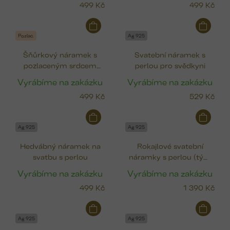
499 Kč
499 Kč
Pozlac.
Ag 925
Šňůrkový náramek s
Svatební náramek s
pozlaceným srdcem
perlou pro svědkyni
(Gold filled)
Vyrábíme na zakázku
Vyrábíme na zakázku
499 Kč
529 Kč
Ag 925
Ag 925
Hedvábný náramek na
Rokajlové svatební
svatbu s perlou
náramky s perlou (tým
nevěsty)
Vyrábíme na zakázku
Vyrábíme na zakázku
499 Kč
1 390 Kč
Ag 925
Ag 925