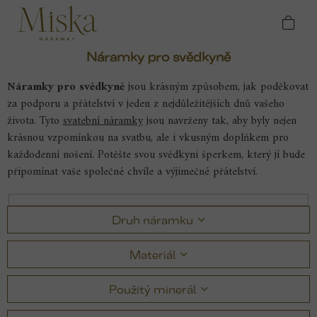
Přejít
Domů
Náramky
Svatební náramky
na
Náramky pro svědkyně
obsah
Náramky pro svědkyně
Náramky pro svědkyně
jsou krásným způsobem, jak poděkovat
za podporu a přátelství v jeden z nejdůležitějších dnů vašeho
života.
Tyto
svatební náramky
jsou navrženy tak, aby byly nejen
krásnou vzpomínkou na svatbu, ale i vkusným doplňkem pro
každodenní nošení. Potěšte svou svědkyni šperkem, který jí bude
připomínat vaše společné chvíle a výjimečné přátelství.
Druh náramku
Materiál
Použitý minerál