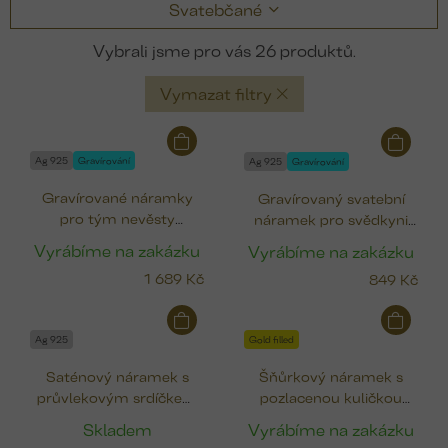
Svatebčané
26
Vymazat filtry
V
ý
Ag 925
Gravírování
Ag 925
Gravírování
p
Gravírované náramky
Gravírovaný svatební
i
pro tým nevěsty
náramek pro svědkyni
s
svědkyně & družička
(12 mm)
p
Vyrábíme na zakázku
Vyrábíme na zakázku
r
1 689 Kč
849 Kč
o
d
u
Ag 925
Gold filled
k
Saténový náramek s
Šňůrkový náramek s
t
průvlekovým srdíčkem
pozlacenou kuličkou
ů
(4x4 mm)
BALL (Gold filled)
Skladem
Vyrábíme na zakázku