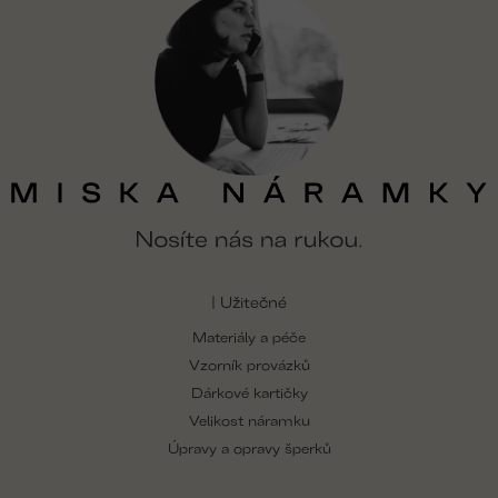
| Užitečné
Materiály a péče
Vzorník provázků
Dárkové kartičky
Velikost náramku
Úpravy a opravy šperků