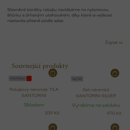
Skleněné korálky rokajlu navlékáme na nylonovou
šňůrku s drhaným utahováním, díky které si velikost
nastavíte přesně podle sebe.
Zeptat se
Související produkty
I NA NOHU
%
Ag 925
Rokajlový náramek TILA
Set náramků
SANTORINI
SANTORINI SILVER
Skladem
Vyrábíme na zakázku
539 Kč
970 Kč