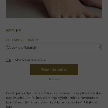
599 Kč
Mě
ce
DOPLŇKOVÉ KORÁLKY
Možnosti doručení
Přidat do košíku
Skladem
Pocit, jako když vám svěží vítr pročeše vlasy plné mořské
soli. Modré není nikdy dost. Na výběr máte provedení v
kombinaci žlutého zlacení i stříbrných odstínů. Užijte si
léto!