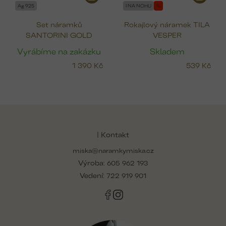
Ag 925
I NA NOHU
%
Set náramků
Rokajlový náramek TILA
SANTORINI GOLD
VESPER
Vyrábíme na zakázku
Skladem
1 390 Kč
539 Kč
Z
á
p
| Kontakt
a
miska@naramkymiska.cz
t
Výroba:
í
605 962 193
Vedení:
722 919 901