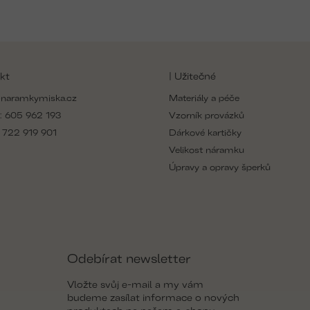
kt
| Užitečné
naramkymiska.cz
Materiály a péče
:
605 962 193
Vzorník provázků
:
722 919 901
Dárkové kartičky
Velikost náramku
Úpravy a opravy šperků
Odebírat newsletter
Vložte svůj e-mail a my vám
budeme zasílat informace o nových
produktech na našem e-shopu.