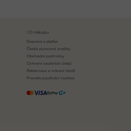
O
v
l
á
| O nákupu
d
a
Doprava a platba
c
České puncovní značky
í
p
Obchodní podmínky
r
Ochrana osobních údajů
v
Reklamace a vrácení zboží
k
y
Pravidla používání cookies
v
ý
p
i
s
u