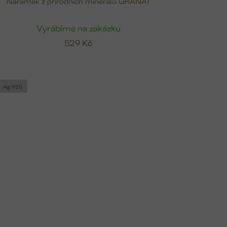
Náramek z přírodních minerálů GRANÁT
Vyrábíme na zakázku
529 Kč
Ag 925