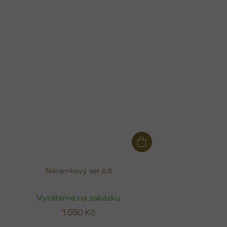
Náramkový set č.8
Vyrábíme na zakázku
1 550 Kč