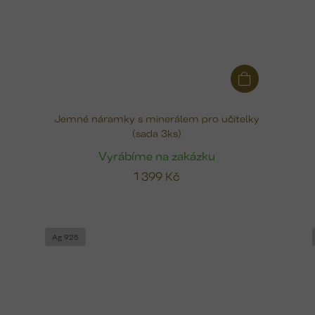
Jemné náramky s minerálem pro učitelky
(sada 3ks)
Vyrábíme na zakázku
1 399 Kč
Ag 925