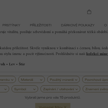
Náramky s granátem
PRSTÝNKY
PŘÍLEŽITOSTI
DÁRKOVÉ POUKAZY
O
 červeným až vínovým odstínem, který symbolizuje vášeň, energii a ž
oruje vitalitu, posiluje sebevědomí a pomáhá překonávat těžká období.
dou příležitost. Skvěle vyniknou v kombinaci s černou, bílou, šedou
u stylu šmrnc a pocit výjimečnosti.
Prohlédněte si naši
kolekci min
roh • Lev
• Štír
áramku
Materiál
Použitý minerál
Povrchová úpr
Symbol
Zapínání / utahování
Znamení zvěro
15
Vymazat filtry