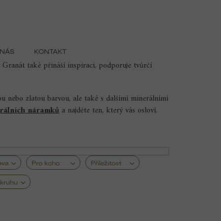
 NÁS
KONTAKT
ivotní sílu. Granát je od pradávna považován za
 Granát také přináší inspiraci, podporuje tvůrčí
 nebo zlatou barvou, ale také s dalšími minerálními
erálních náramků
a najděte ten, který vás osloví.
ava
Pro koho
Příležitost
kruhu