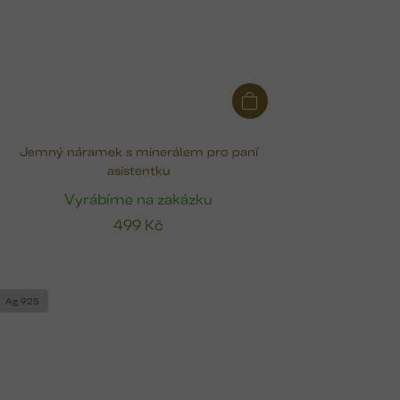
Jemný náramek s minerálem pro paní
asistentku
Vyrábíme na zakázku
499 Kč
Ag 925