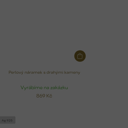
Perlový náramek s drahými kameny
Vyrábíme na zakázku
869 Kč
Ag 925