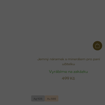
Jemný náramek s minerálem pro paní
učitelku
Vyrábíme na zakázku
499 Kč
Ag 925
Au 585