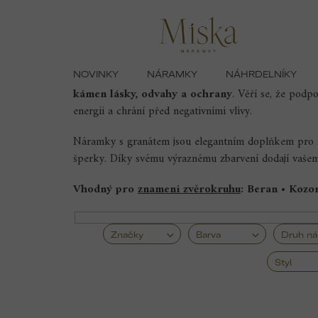
Přejít
Domů
Náramky
Náramky s granátem
na
obsah
NOVINKY
NÁRAMKY
NÁHRDELNÍKY
Náramky s granátem
okouzlí svým hlubokým, temně
kámen lásky, odvahy a ochrany
. Věří se, že podp
energii a chrání před negativními vlivy.
Náramky s granátem jsou elegantním doplňkem pro kaž
šperky. Díky svému výraznému zbarvení dodají vašem
Vhodný pro
znamení zvěrokruhu
:
Beran • Kozo
Značky
Barva
Druh n
Styl