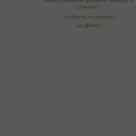
Šperky s přírodním granátem (náramky &
prstýnek)
Vyrábíme na zakázku
359 Kč
od