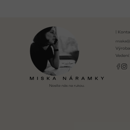
Z
á
| Konta
p
a
miska@
t
Výroba
í
Vedení