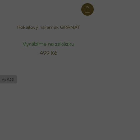
Rokajlový náramek GRANÁT
Vyrábíme na zakázku
499 Kč
Ag 925