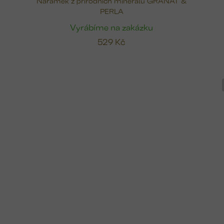
Náramek z přírodních minerálů GRANÁT &
PERLA
Vyrábíme na zakázku
529 Kč