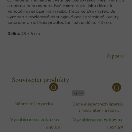
a dcerou nebo synem. Své místo najde jako dárek k
Vánocům, narozeninám nebo třeba ke Dni matek. Je
vyroben z pozlacené chirurgické oceli
prémiové kvality.
Extender umožňuje prodloužení až na délku 48 cm.
Délka:
43 + 5 cm
Zeptat se
Související produkty
Ag 925
Náhrdelník s perlou
Sada elegantních šperků
s rodonitem a říční
perlou (náhrdelník a
Vyrábíme na zakázku
Vyrábíme na zakázku
náramek)
659 Kč
1 190 Kč