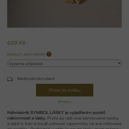
639 Kč
Mě
ce
ZABALIT JAKO DÁREK
?
Možnosti doručení
Přidat do košíku
Skladem
Náhrdelník SYMBOL LÁSKY je vyjádřením pocitů
náklonnosti a lásky.
Proto jej rádi nosí zamilované osoby
a také ti, kdo si touží uchovat vzpomínky na své milované
co nejdéle. Perfektně vystihuje pouto lásky mezi mámou