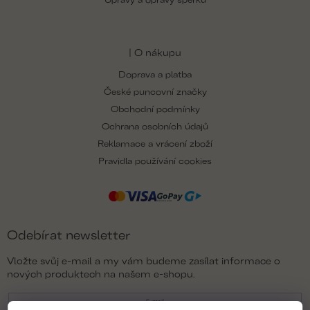
| O nákupu
Doprava a platba
České puncovní značky
Obchodní podmínky
Ochrana osobních údajů
Reklamace a vrácení zboží
Pravidla používání cookies
Odebírat newsletter
Vložte svůj e-mail a my vám budeme zasílat informace o
nových produktech na našem e-shopu.
E-mail