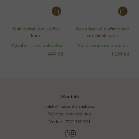
Náhrdelník z mušliček
Sada šperků z přírodních
kauri
mušliček kauri
Vyrábíme na zakázku
Vyrábíme na zakázku
649 Kč
1 299 Kč
Z
á
p
| Kontakt
a
miska@naramkymiska.cz
t
Výroba:
í
605 962 193
Vedení:
722 919 901