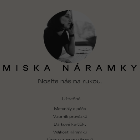
| Užitečné
Materiály a péče
Vzorník provázků
Dárkové kartičky
Velikost náramku
Úpravy a opravy šperků