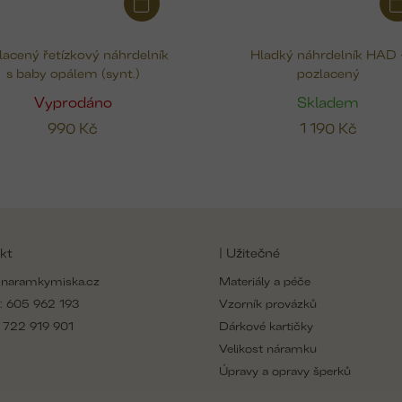
lacený řetízkový náhrdelník
Hladký náhrdelník HAD 
s baby opálem (synt.)
pozlacený
Vyprodáno
Skladem
990 Kč
1 190 Kč
kt
| Užitečné
naramkymiska.cz
Materiály a péče
:
605 962 193
Vzorník provázků
:
722 919 901
Dárkové kartičky
Velikost náramku
Úpravy a opravy šperků