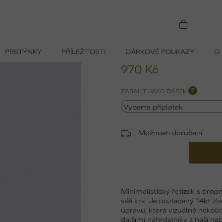
 KAPKA
PRSTÝNKY
PŘÍLEŽITOSTI
DÁRKOVÉ POUKAZY
O
970 Kč
Měrná
ZABALIT JAKO DÁREK
?
cena:
Možnosti doručení
Minimalistický řetízek s dr
váš krk. Je pozlacený 14kt z
úpravu, která vizuálně nekolid
dalšími náhrdelníky z naší nab