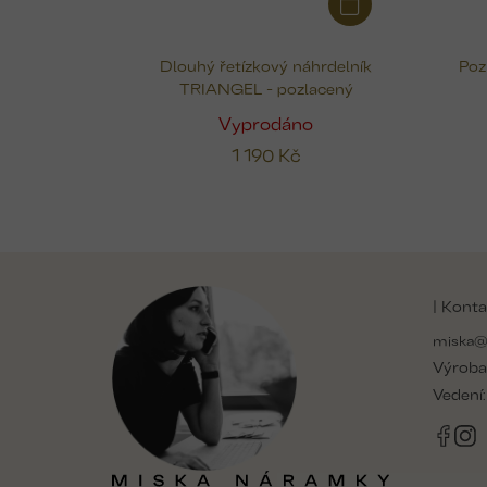
Dlouhý řetízkový náhrdelník
Poz
TRIANGEL - pozlacený
Vyprodáno
1 190 Kč
Z
á
| Konta
p
a
miska@
t
Výroba
í
Vedení