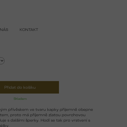
 NÁS
KONTAKT
Přidat do košíku
Skladem
opným přívěskem ve tvaru kapky příjemně obepne
latem, proto má příjemně zlatou povrchovou
uje s dalšími šperky. Hodí se tak pro vrstvení s
ídky.