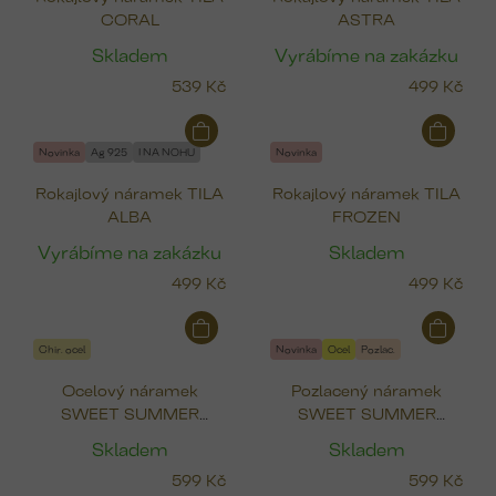
CORAL
ASTRA
Skladem
Vyrábíme na zakázku
539 Kč
499 Kč
Novinka
Ag 925
I NA NOHU
Novinka
Rokajlový náramek TILA
Rokajlový náramek TILA
ALBA
FROZEN
Vyrábíme na zakázku
Skladem
499 Kč
499 Kč
Chir. ocel
Novinka
Ocel
Pozlac.
Ocelový náramek
Pozlacený náramek
SWEET SUMMER
SWEET SUMMER
(čtyřlístek, pták, srdce,
(čtyřlístek, pták, srdce,
Skladem
Skladem
ryba)
ryba)
599 Kč
599 Kč