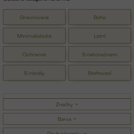
Gravírované
Boho
Minimalistické
Letní
Ochranné
S nekonečnem
S iniciály
Stahovací
Značky
Barva
Druh náramku