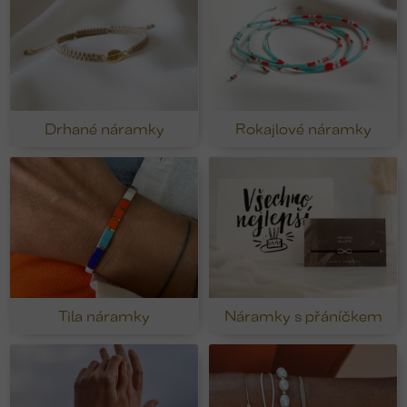
Drhané náramky
Rokajlové náramky
Tila náramky
Náramky s přáníčkem