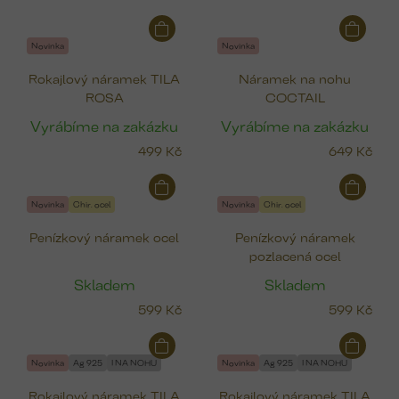
Novinka
Novinka
Rokajlový náramek TILA
Náramek na nohu
ROSA
COCTAIL
Vyrábíme na zakázku
Vyrábíme na zakázku
499 Kč
649 Kč
Novinka
Chir. ocel
Novinka
Chir. ocel
Penízkový náramek ocel
Penízkový náramek
pozlacená ocel
Skladem
Skladem
599 Kč
599 Kč
Novinka
Ag 925
I NA NOHU
Novinka
Ag 925
I NA NOHU
Rokajlový náramek TILA
Rokajlový náramek TILA