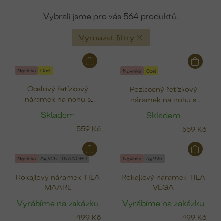
564
Vymazat filtry
V
ý
Novinka
Ocel
Novinka
Ocel
p
Ocelový řetízkový
Pozlacený řetízkový
i
náramek na nohu s
náramek na nohu s
s
hvězdičkami a kamínky
hvězdičkami a kamínky
p
Skladem
Skladem
r
559 Kč
559 Kč
o
d
u
Novinka
Ag 925
I NA NOHU
Novinka
Ag 925
k
Rokajlový náramek TILA
Rokajlový náramek TILA
t
MAARE
VEGA
ů
Vyrábíme na zakázku
Vyrábíme na zakázku
499 Kč
499 Kč