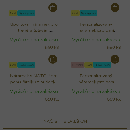
Ocel
Gravírování
Ocel
Gravírování
Sportovní náramek pro
Personalizovaný
trenéra (plavání,
náramek pro paní
basketbal, fotbal,
učitelku SUPR ÚČA!
Vyrábíme na zakázku
Vyrábíme na zakázku
baseball)
(ocel 12 mm)
569 Kč
569 Kč
Ocel
Gravírování
Novinka
Ocel
Gravírování
Náramek s NOTOU pro
Personalizovaný
paní učitelku z hudebky
náramek pro paní
(ocel 10 mm)
učitelku JEDNIČKA
Vyrábíme na zakázku
Vyrábíme na zakázku
(ocel 12 mm)
569 Kč
569 Kč
NAČÍST 18 DALŠÍCH