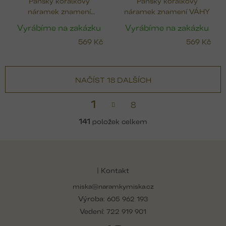
Pánský korálkový
Pánský korálkový
náramek znamení
náramek znamení VÁHY
VODNÁŘ
Vyrábíme na zakázku
Vyrábíme na zakázku
569 Kč
569 Kč
NAČÍST 18 DALŠÍCH
S
1
8
t
v
r
l
141
položek celkem
á
á
n
d
k
Z
a
o
á
v
c
á
p
í
| Kontakt
n
p
a
í
r
miska@naramkymiska.cz
t
v
Výroba:
í
605 962 193
k
Vedení:
722 919 901
y
v