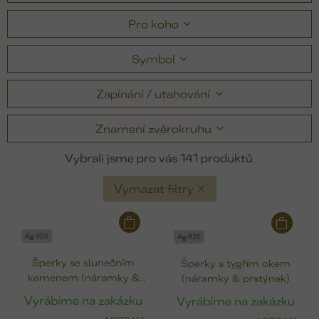
Pro koho
Symbol
Zapínání / utahování
Znamení zvěrokruhu
141
Vymazat filtry
V
ý
Ag 925
Ag 925
p
Šperky se slunečním
Šperky s tygřím okem
i
kamenem (náramky &
(náramky & prstýnek)
s
prstýnek)
p
Vyrábíme na zakázku
Vyrábíme na zakázku
r