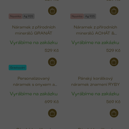
Novinka
Ag 925
Novinka
Ag 925
Náramek z přírodních
Náramek z přírodních
minerálů GRANÁT
minerálů ACHÁT &
AVANTURÍN
Vyrábíme na zakázku
Vyrábíme na zakázku
529 Kč
529 Kč
Gravírování
Personalizovaný
Pánský korálkový
náramek s onyxem a
náramek znamení RYBY
gravírovanou
Vyrábíme na zakázku
Vyrábíme na zakázku
krychličkou
699 Kč
569 Kč