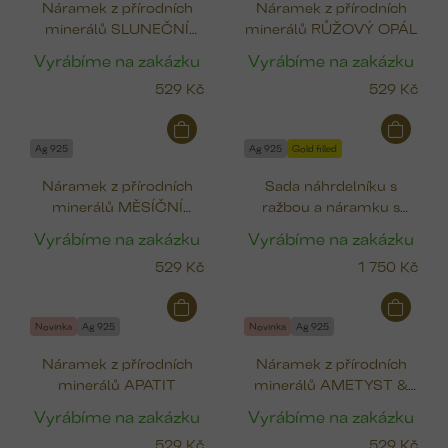
Náramek z přírodních
Náramek z přírodních
minerálů SLUNEČNÍ
minerálů RŮŽOVÝ OPÁL
KÁMEN
Vyrábíme na zakázku
Vyrábíme na zakázku
529 Kč
529 Kč
Ag 925
Ag 925
Gold filled
Náramek z přírodních
Sada náhrdelníku s
minerálů MĚSÍČNÍ
ražbou a náramku s
KÁMEN & PERLA
minerálem podle
Vyrábíme na zakázku
Vyrábíme na zakázku
znamení
529 Kč
1 750 Kč
Novinka
Ag 925
Novinka
Ag 925
Náramek z přírodních
Náramek z přírodních
minerálů APATIT
minerálů AMETYST &
FOSFOSIDERIT
Vyrábíme na zakázku
Vyrábíme na zakázku
529 Kč
529 Kč