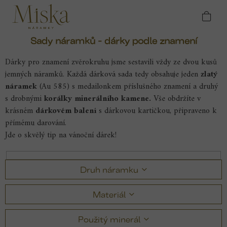
Přejít
Domů
Náramky
Náramky podle znamení
na
zvěrokruhu
Sady náramků - dárky podle znamení
obsah
Sady náramků - dárky podle znamení
Dárky pro znamení zvěrokruhu jsme sestavili vždy ze dvou kusů
jemných náramků. Každá dárková sada tedy obsahuje jeden
zlatý
náramek
(Au 585) s medailonkem příslušného znamení a druhý
s drobnými
korálky minerálního kamene.
Vše obdržíte v
krásném
dárkovém balení
s dárkovou kartičkou, připraveno k
přímému darování.
Jde o skvělý tip na vánoční dárek!
Druh náramku
Materiál
Použitý minerál