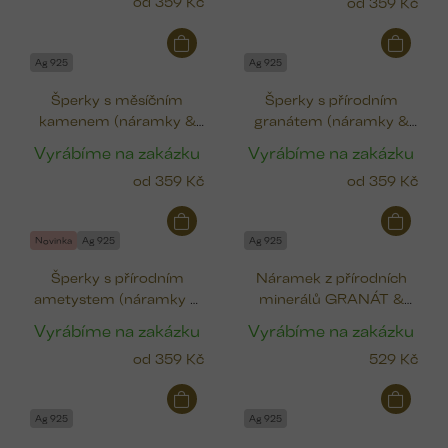
od
359 Kč
od
359 Kč
o
d
u
Ag 925
Ag 925
k
Šperky s měsíčním
Šperky s přírodním
t
kamenem (náramky &
granátem (náramky &
ů
prstýnek)
prstýnek)
Vyrábíme na zakázku
Vyrábíme na zakázku
od
359 Kč
od
359 Kč
Novinka
Ag 925
Ag 925
Šperky s přírodním
Náramek z přírodních
ametystem (náramky &
minerálů GRANÁT &
prstýnek)
PERLA
Vyrábíme na zakázku
Vyrábíme na zakázku
od
359 Kč
529 Kč
Ag 925
Ag 925