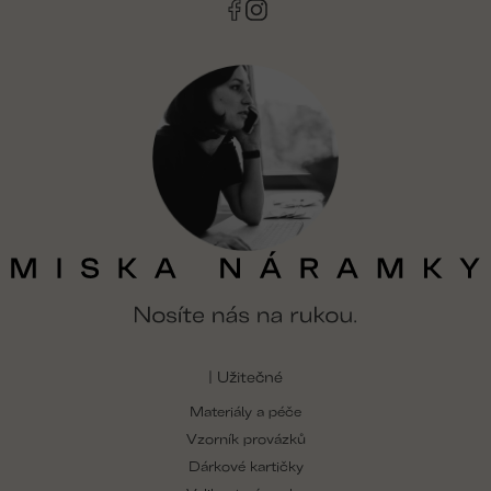
ý
p
i
s
u
| Užitečné
Materiály a péče
Vzorník provázků
Dárkové kartičky